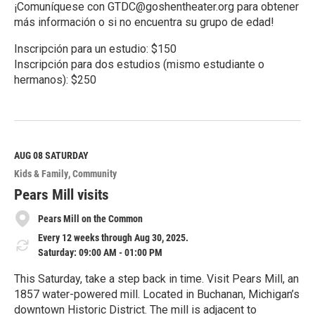
¡Comuníquese con GTDC@goshentheater.org para obtener
más información o si no encuentra su grupo de edad!
Inscripción para un estudio: $150
Inscripción para dos estudios (mismo estudiante o
hermanos): $250
R
e
a
d
M
AUG 08
SATURDAY
o
Kids & Family
Community
r
e
Pears Mill visits
Pears Mill on the Common
Every 12 weeks through Aug 30, 2025.
Saturday: 09:00 AM - 01:00 PM
This Saturday, take a step back in time. Visit Pears Mill, an
1857 water-powered mill. Located in Buchanan, Michigan’s
downtown Historic District. The mill is adjacent to