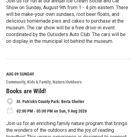
Join us for fun at our annual Ice Cream Social and Car
Show on Sunday, August 9th from 1 - 4 pm eastern. There
will be make-your-own sundaes, root beer floats, and
delicious homemade pies and cakes to purchase at the
museum. The car show will be a free drive-in event
coordinated by the Outsiders Auto Club. The cars will be
on display in the municipal lot behind the museum.
R
e
a
d
M
AUG 09
SUNDAY
o
Community
Kids & Family
Nature/Outdoors
r
e
Books are Wild!
St. Patrick's County Park: Berta Shelter
02:00 PM - 05:00 PM on Sun, 9 Aug 2026
Join us for an enriching family nature program that brings
the wonders of the outdoors and the joy of reading
together! This unique experience is designed to connect