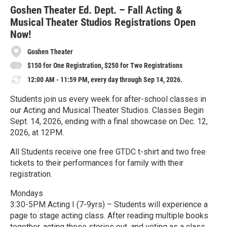
r
e
Goshen Theater Ed. Dept. – Fall Acting &
Musical Theater Studios Registrations Open
Now!
Goshen Theater
$150 for One Registration, $250 for Two Registrations
12:00 AM - 11:59 PM, every day through Sep 14, 2026.
Students join us every week for after-school classes in
our Acting and Musical Theater Studios. Classes Begin
Sept. 14, 2026, ending with a final showcase on Dec. 12,
2026, at 12PM.
All Students receive one free GTDC t-shirt and two free
tickets to their performances for family with their
registration.
Mondays
3:30-5PM Acting I (7-9yrs) – Students will experience a
page to stage acting class. After reading multiple books
together, acting those stories out, and voting as a class,