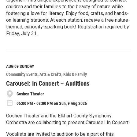
children and their families to the beauty of nature while
fostering a love for literacy. Enjoy food, crafts, and hands-
on learning stations. At each station, receive a free nature-
themed, curiosity-sparking book! Registration required by
Friday, July 31.
R
e
a
d
M
AUG 09
SUNDAY
o
Community Events
Arts & Crafts
Kids & Family
r
e
Carousel: In Concert – Auditions
Goshen Theater
06:00 PM - 08:00 PM on Sun, 9 Aug 2026
Goshen Theater and the Elkhart County Symphony
Orchestra are collaborting to present Carousel: In Concert!
Vocalists are invited to audition to be a part of this