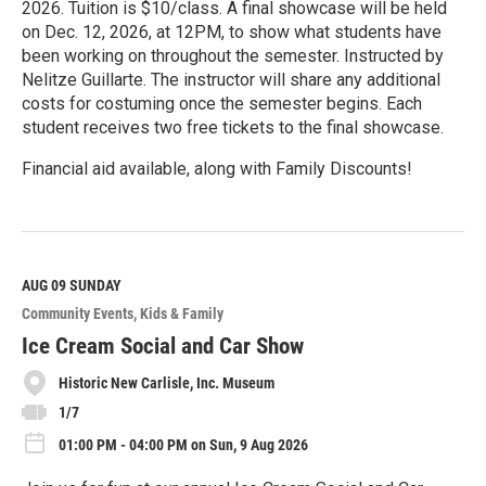
2026. Tuition is $10/class. A final showcase will be held
on Dec. 12, 2026, at 12PM, to show what students have
been working on throughout the semester. Instructed by
Nelitze Guillarte. The instructor will share any additional
costs for costuming once the semester begins. Each
student receives two free tickets to the final showcase.
Financial aid available, along with Family Discounts!
R
e
a
d
M
AUG 09
SUNDAY
o
Community Events
Kids & Family
r
e
Ice Cream Social and Car Show
Historic New Carlisle, Inc. Museum
1/7
01:00 PM - 04:00 PM on Sun, 9 Aug 2026