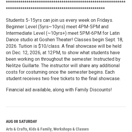
**********************************************************
************************************************
Students 5-15yrs can join us every week on Fridays.
Beginner Level (5yrs~10yrs) meet 4PM-5PM and
Intermediate Level (~10yrs+) meet 5PM-6PM for Latin
Dance studio at Goshen Theater! Classes begin Sept. 18,
2026. Tuition is $10/class. A final showcase will be held
on Dec. 12, 2026, at 12PM, to show what students have
been working on throughout the semester. Instructed by
Nelitze Guillarte. The instructor will share any additional
costs for costuming once the semester begins. Each
student receives two free tickets to the final showcase.
Financial aid available, along with Family Discounts!
R
e
a
d
M
AUG 08
SATURDAY
o
Arts & Crafts
Kids & Family
Workshops & Classes