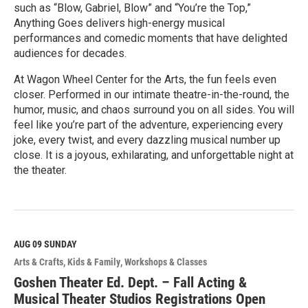
such as “Blow, Gabriel, Blow” and “You’re the Top,”
Anything Goes delivers high-energy musical
performances and comedic moments that have delighted
audiences for decades.
At Wagon Wheel Center for the Arts, the fun feels even
closer. Performed in our intimate theatre-in-the-round, the
humor, music, and chaos surround you on all sides. You will
feel like you’re part of the adventure, experiencing every
joke, every twist, and every dazzling musical number up
close. It is a joyous, exhilarating, and unforgettable night at
the theater.
R
e
a
d
M
AUG 09
SUNDAY
o
Arts & Crafts
Kids & Family
Workshops & Classes
r
e
Goshen Theater Ed. Dept. – Fall Acting &
Musical Theater Studios Registrations Open