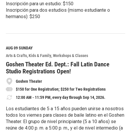
Inscripción para un estudio: $150
Inscripción para dos estudios (mismo estudiante o
hermanos): $250
R
e
a
d
M
AUG 09
SUNDAY
o
Arts & Crafts
Kids & Family
Workshops & Classes
r
e
Goshen Theater Ed. Dept.: Fall Latin Dance
Studio Registrations Open!
Goshen Theater
$150 for One Registration; $250 for Two Registrations
12:00 AM - 11:59 PM, every day through Sep 14, 2026.
Los estudiantes de 5 a 15 años pueden unirse a nosotros
todos los viernes para clases de baile latino en el Goshen
Theater. El grupo de nivel principiante (5 a 10 años) se
reúne de 4:00 p. m. a 5:00 p. m., y el de nivel intermedio (a