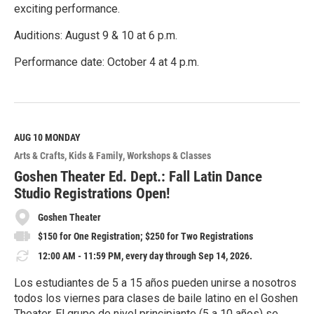
exciting performance.
Auditions: August 9 & 10 at 6 p.m.
Performance date: October 4 at 4 p.m.
R
e
a
d
M
AUG 10
MONDAY
o
Arts & Crafts
Kids & Family
Workshops & Classes
r
e
Goshen Theater Ed. Dept.: Fall Latin Dance
Studio Registrations Open!
Goshen Theater
$150 for One Registration; $250 for Two Registrations
12:00 AM - 11:59 PM, every day through Sep 14, 2026.
Los estudiantes de 5 a 15 años pueden unirse a nosotros
todos los viernes para clases de baile latino en el Goshen
Theater. El grupo de nivel principiante (5 a 10 años) se