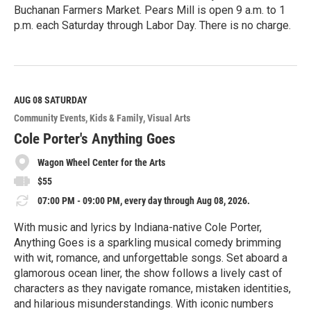
Buchanan Farmers Market. Pears Mill is open 9 a.m. to 1
p.m. each Saturday through Labor Day. There is no charge.
R
e
a
d
M
AUG 08
SATURDAY
o
Community Events
Kids & Family
Visual Arts
r
e
Cole Porter's Anything Goes
Wagon Wheel Center for the Arts
$55
07:00 PM - 09:00 PM, every day through Aug 08, 2026.
With music and lyrics by Indiana-native Cole Porter,
Anything Goes is a sparkling musical comedy brimming
with wit, romance, and unforgettable songs. Set aboard a
glamorous ocean liner, the show follows a lively cast of
characters as they navigate romance, mistaken identities,
and hilarious misunderstandings. With iconic numbers