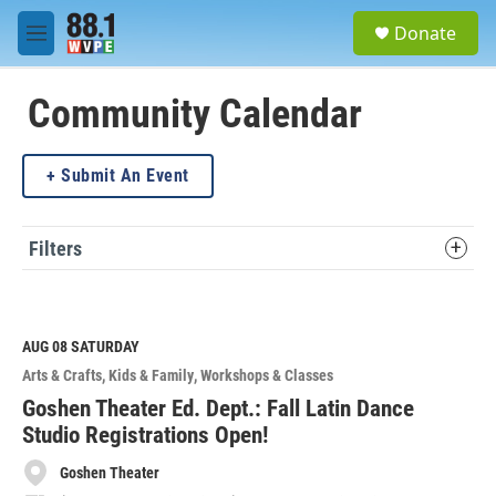
Skip to main content
S
Donate
e
M
a
e
r
n
c
u
Community Calendar
h
u
Submit An Event
e
r
y
Filters
AUG 08
SATURDAY
Arts & Crafts
Kids & Family
Workshops & Classes
Goshen Theater Ed. Dept.: Fall Latin Dance
Studio Registrations Open!
Goshen Theater