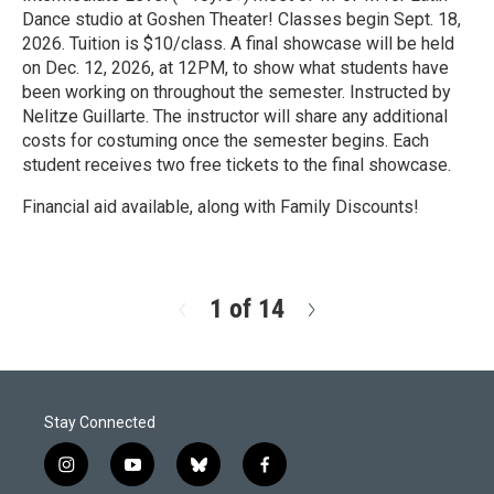
Dance studio at Goshen Theater! Classes begin Sept. 18,
2026. Tuition is $10/class. A final showcase will be held
on Dec. 12, 2026, at 12PM, to show what students have
been working on throughout the semester. Instructed by
Nelitze Guillarte. The instructor will share any additional
costs for costuming once the semester begins. Each
student receives two free tickets to the final showcase.
Financial aid available, along with Family Discounts!
R
e
a
d
1 of 14
N
M
e
o
x
r
t
e
Stay Connected
i
y
b
f
n
o
l
a